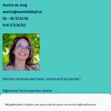
Anette de Jong
anette@wantdatklopt.nl
06 – 46 33 26 06
KvK 67136761
Werken en leven met meer veerkracht en plezier!
Algemene Voorwaarden vind je
hier
Privacyreglement vind je
hier
Wij gebruiken cookies om onze site en onze service te optimaliseren.