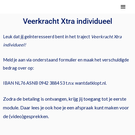
Ga
Hoof
naar
Veerkracht Xtra individueel
de
inhoud
Leuk dat jij geïnteresseerd bent in het traject
Veerkracht Xtra
individueel!
Meld je aan via onderstaand formulier en maak het verschuldigde
bedrag over op:
IBAN NL76 ASNB 0942 3884 53 t.n.v. wantdatklopt.nl.
Zodra de betaling is ontvangen, krijg jij toegang tot je eerste
module. Daar lees je ook hoe je een afspraak kunt maken voor
de (video)gesprekken.