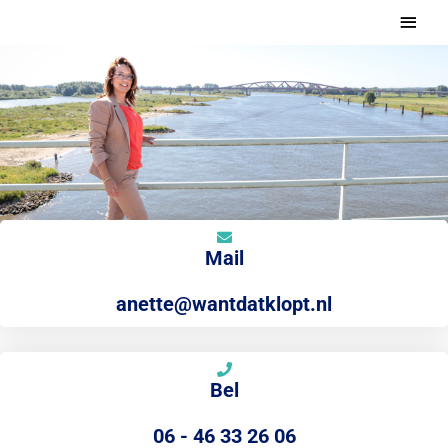
Ga
Hoof
naar
de
inhoud
Mail
anette@wantdatklopt.nl
Bel
06 - 46 33 26 06