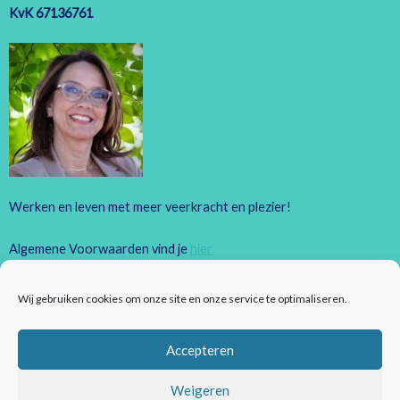
KvK 67136761
Werken en leven met meer veerkracht en plezier!
Algemene Voorwaarden vind je
hier
Privacyreglement vind je
hier
Wij gebruiken cookies om onze site en onze service te optimaliseren.
Accepteren
Copyright © 2020 t/m 2025 wantdatklopt.nl – Anette de Jong.
Alle rechten voorbehouden.
Weigeren