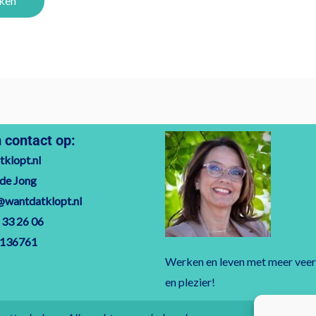
contact op:
klopt.nl
 de Jong
@wantdatklopt.nl
 33 26 06
7136761
Werken en leven met meer vee
en plezier!