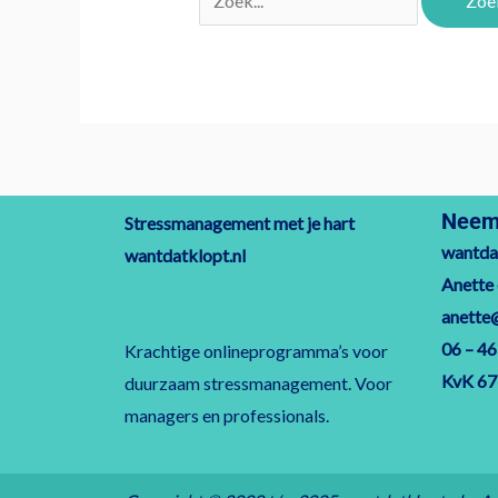
Neem 
Stressmanagement met je hart
wantdat
wantdatklopt.nl
Anette
anette
06 – 46
Krachtige onlineprogramma’s voor
KvK 6
duurzaam stressmanagement. Voor
managers en professionals.