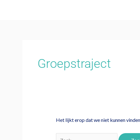
Ga
naar
de
inhoud
Zoek
naar:
Groepstraject
Het lijkt erop dat we niet kunnen vinde