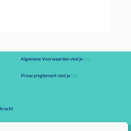
Algemene Voorwaarden vind je
hier
Privacyreglement vind je
hier
rkracht