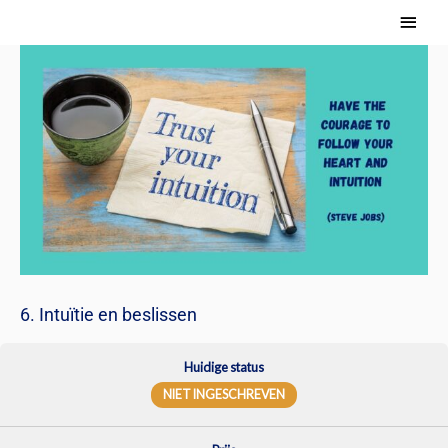
Ga
Hoof
naar
de
inhoud
6. Intuïtie en beslissen
Huidige status
NIET INGESCHREVEN