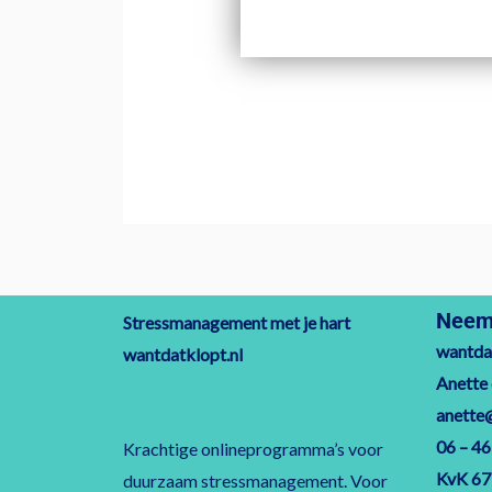
Neem 
Stressmanagement met je hart
wantdat
wantdatklopt.nl
Anette
anette
06 – 46
Krachtige onlineprogramma’s voor
KvK 6
duurzaam stressmanagement. Voor