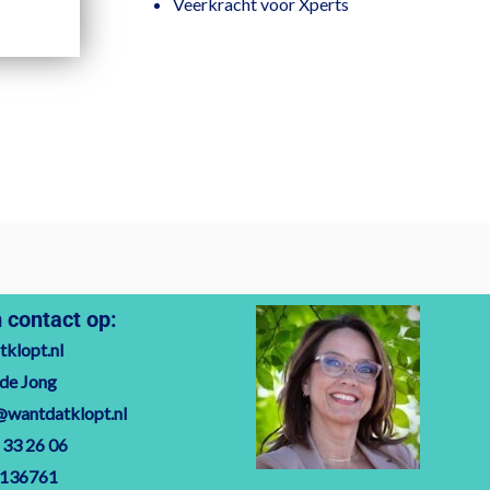
Veerkracht voor Xperts
contact op:
klopt.nl
 de Jong
@wantdatklopt.nl
 33 26 06
7136761