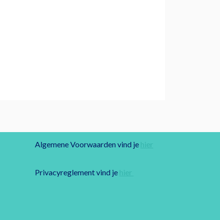
Algemene Voorwaarden vind je
hier
Privacyreglement vind je
hier